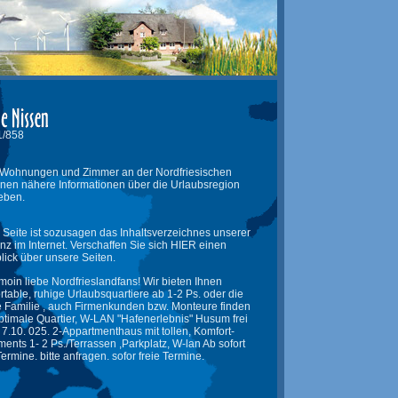
1/858
er, Wohnungen und Zimmer an der Nordfriesischen
Ihnen nähere Informationen über die Urlaubsregion
eben.
 Seite ist sozusagen das Inhaltsverzeichnes unserer
nz im Internet. Verschaffen Sie sich HIER einen
lick über unsere Seiten.
moin liebe Nordfrieslandfans! Wir bieten Ihnen
rtable, ruhige Urlaubsquartiere ab 1-2 Ps. oder die
 Familie , auch Firmenkunden bzw. Monteure finden
ptimale Quartier, W-LAN "Hafenerlebnis" Husum frei
- 7.10. 025. 2-Appartmenthaus mit tollen, Komfort-
ments 1- 2 Ps./Terrassen ,Parkplatz, W-lan Ab sofort
Termine. bitte anfragen. sofor freie Termine.