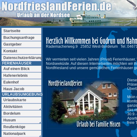
Startseite
Buchungsanfrage
Gastgeber
Rademacherweg.9 25852 West-Bordelum Tel.:0467
Kontakt
Datenschutzerklärung
Wir vermieten seit vielen Jahren (Privat) Ferienhäus
FERIENHÄUSER
Nordseeküste. Auf diesen Internetseiten möchten wir 
Nordfriesland und unsere gemütlichen Ferienhäuser g
Auf einen Blick
Hafenerlebnis
Diese
Eulenhof
Präse
Überb
Haus Jacob
URLAUBSUMGEBUNG
Moin 
Urlaubskarte
komfo
ganze
Aktivitäten
das o
Bordelum
30.9.
Apart
Husum
freie 
Reußenköge
Nationalpark