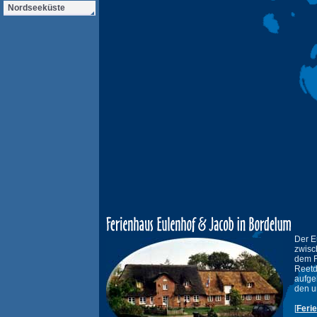
Nordseeküste
Der E
zwisc
dem F
Reetd
aufge
den u
[
Feri