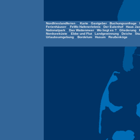
Nordfrieslandferien
: >
Karte
-
Gastgeber
-
Buchungsanfrage
-
Ferienhäuser
>
FeWo Hafenerlebnis
-
Der Eulenhof
-
Haus Ja
Nationalpark
>
Das Wattenmeer
-
Wo liegt es ?
-
Gliederung
-
Nordseeküste
>
Ebbe und Flut
-
Landgewinnung
-
Deiche
-
Stu
Urlaubsumgebung
>
Bordelum
-
Husum
-
Reußenköge