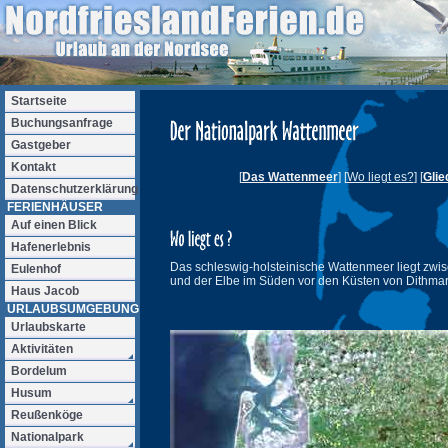
Startseite
Buchungsanfrage
Gastgeber
Kontakt
[
Das Wattenmeer
] [
Wo liegt es?
] [
Glie
Datenschutzerklärung
FERIENHÄUSER
Auf einen Blick
Hafenerlebnis
Das schleswig-holsteinische Wattenmeer liegt zw
Eulenhof
und der Elbe im Süden vor den Küsten von Dithmar
Haus Jacob
URLAUBSUMGEBUNG
Urlaubskarte
Aktivitäten
Bordelum
Husum
Reußenköge
Nationalpark